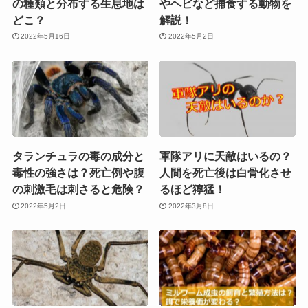
の種類と分布する生息地は
やヘビなど捕食する動物を
どこ？
解説！
2022年5月16日
2022年5月2日
タランチュラの毒の成分と
軍隊アリに天敵はいるの？
毒性の強さは？死亡例や腹
人間を死亡後は白骨化させ
の刺激毛は刺さると危険？
るほど獰猛！
2022年5月2日
2022年3月8日