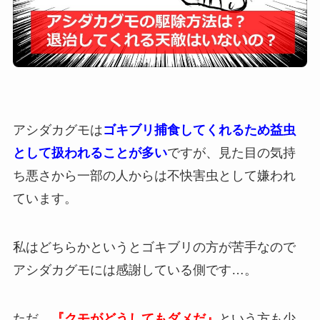
アシダカグモは
ゴキブリ捕食してくれるため益虫
として扱われることが多い
ですが、見た目の気持
ち悪さから一部の人からは不快害虫として嫌われ
ています。
私はどちらかというとゴキブリの方が苦手なので
アシダカグモには感謝している側です…。
ただ、
『クモがどうしてもダメだ』
という方も少