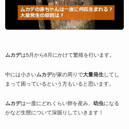
ムカデ
は5月から6月にかけて繁殖を行います。
中には小さい
ムカデ
が家の周りで
大量発生
してし
まって困っているという方もいると思います。
ムカデ
は一度にどれくらい卵を産み、
幼虫
になる
かなど生態について深掘りしていきます！