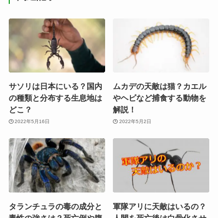
サソリは日本にいる？国内
ムカデの天敵は猫？カエル
の種類と分布する生息地は
やヘビなど捕食する動物を
どこ？
解説！
2022年5月16日
2022年5月2日
タランチュラの毒の成分と
軍隊アリに天敵はいるの？
毒性の強さは？死亡例や腹
人間を死亡後は白骨化させ