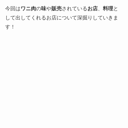
今回は
ワニ肉
の
味
や
販売
されている
お店
、
料理
と
して出してくれるお店について深掘りしていきま
す！