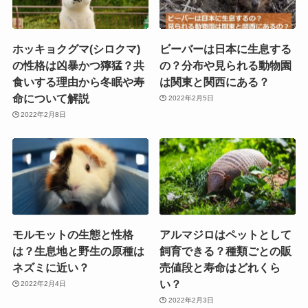
ホッキョクグマ(シロクマ)
ビーバーは日本に生息する
の性格は凶暴かつ獰猛？共
の？分布や見られる動物園
食いする理由から冬眠や寿
は関東と関西にある？
命について解説
2022年2月5日
2022年2月8日
モルモットの生態と性格
アルマジロはペットとして
は？生息地と野生の原種は
飼育できる？種類ごとの販
ネズミに近い？
売値段と寿命はどれくら
い？
2022年2月4日
2022年2月3日