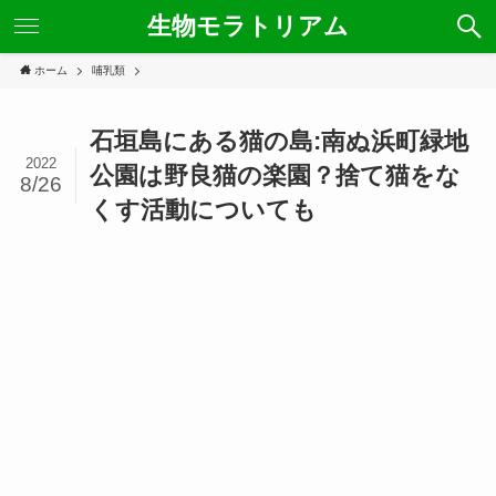
生物モラトリアム
ホーム
哺乳類
石垣島にある猫の島:南ぬ浜町緑地
2022
公園は野良猫の楽園？捨て猫をな
8/26
くす活動についても