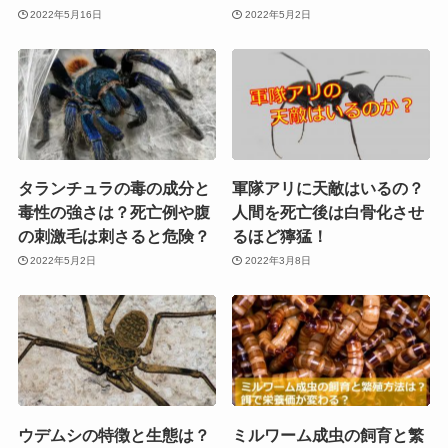
2022年5月16日
2022年5月2日
タランチュラの毒の成分と
軍隊アリに天敵はいるの？
毒性の強さは？死亡例や腹
人間を死亡後は白骨化させ
の刺激毛は刺さると危険？
るほど獰猛！
2022年5月2日
2022年3月8日
ウデムシの特徴と生態は？
ミルワーム成虫の飼育と繁