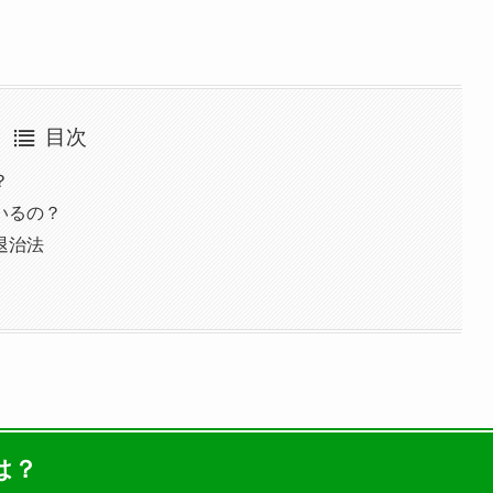
目次
？
いるの？
退治法
は？