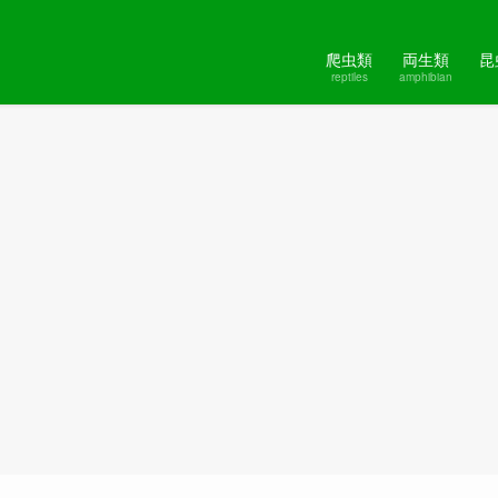
爬虫類
両生類
昆
reptiles
amphibian