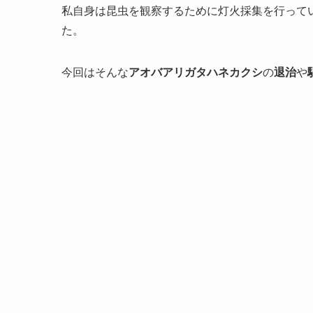
私自身は昆虫を観察するために灯火採集を行って
た。
今回はそんな
アオバアリガタハネカクシ
の
退治
や