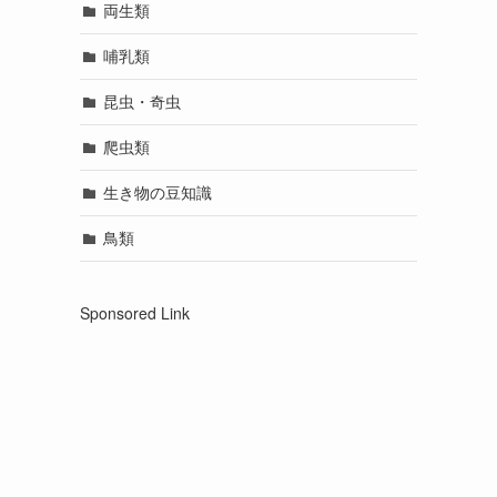
両生類
哺乳類
昆虫・奇虫
爬虫類
生き物の豆知識
鳥類
Sponsored Link