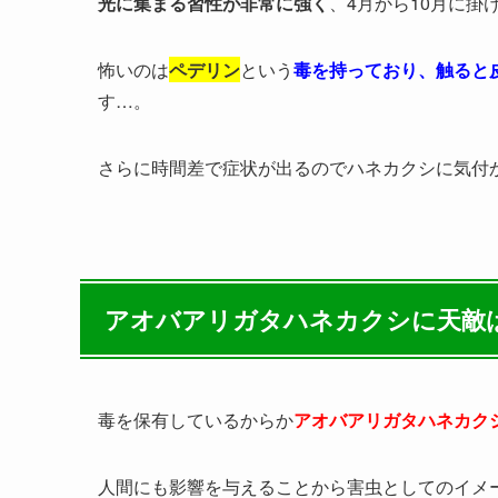
光に集まる習性が非常に強く
、4月から10月に掛
怖いのは
ペデリン
という
毒を持っており、触ると
す…。
さらに時間差で症状が出るのでハネカクシに気付
アオバアリガタハネカクシに天敵
毒を保有しているからか
アオバアリガタハネカク
人間にも影響を与えることから害虫としてのイメ