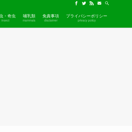
虫・奇虫
哺乳類
免責事項
プライバシーポリシー
insect
mammals
disclaimer
privacy policy