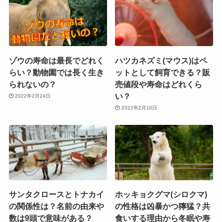
ゾウの寿命は最長でどれく
ハツカネズミ(マウス)はペ
らい？動物園では長く生き
ットとして飼育できる？販
られないの？
売値段や寿命はどれくら
い？
2022年2月24日
2022年2月10日
サンタクロースとトナカイ
ホッキョクグマ(シロクマ)
の関係性は？名前の由来や
の性格は凶暴かつ獰猛？共
数は9頭で意味がある？
食いする理由から冬眠や寿