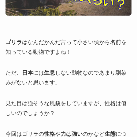
ゴリラ
はなんだかんだ言って小さい頃から名前を
知っている動物ですよね！
ただ、
日本
には
生息
しない動物なのであまり馴染
みがないと思います。
見た目は強そうな風貌をしていますが、性格は優
しいのでしょうか？
今回はゴリラの
性格
や
力は強い
のかなど
生態
につ