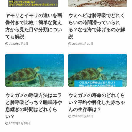
ヤモリとイモリの違いを画
ウミヘビは肺呼吸でどれく
像付きで比較！簡単な覚え
らいの時間潜っていられ
方から見た目や分類につい
る？なぜ海で泳げるのか解
ても解説
説
2022年2月2日
2022年1月30日
ウミガメの呼吸方法はエラ
ウミガメの寿命のどれくら
と肺呼吸どっち？睡眠時や
い？平均や孵化した赤ちゃ
息継ぎの時間はどれくら
んの生存率は？
い？
2022年1月28日
2022年1月28日