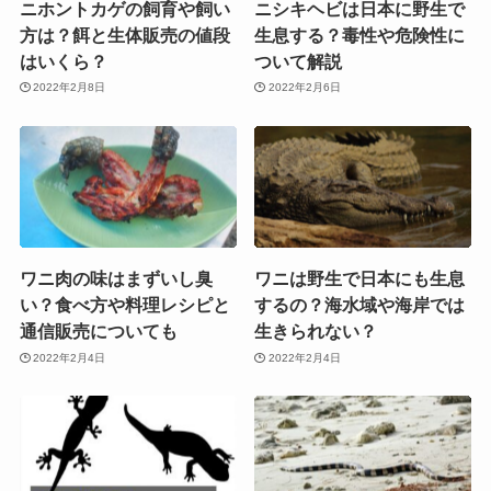
ニホントカゲの飼育や飼い
ニシキヘビは日本に野生で
方は？餌と生体販売の値段
生息する？毒性や危険性に
はいくら？
ついて解説
2022年2月8日
2022年2月6日
ワニ肉の味はまずいし臭
ワニは野生で日本にも生息
い？食べ方や料理レシピと
するの？海水域や海岸では
通信販売についても
生きられない？
2022年2月4日
2022年2月4日