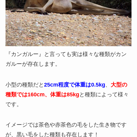
『カンガルー』と言っても実は様々な種類がカン
ガルーが存在します。
小型の種類だと
25cm程度で体重は0.5kg
、
大型の
種類では160cm、体重は85kg
と種類によって様々
です。
イメージでは茶色や赤茶色の毛をした生き物です
が、黒い毛をした種類も存在します！