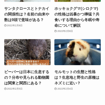
サンタクロースとトナカイ
ホッキョクグマ(シロクマ)
の関係性は？名前の由来や
の性格は凶暴かつ獰猛？共
数は9頭で意味がある？
食いする理由から冬眠や寿
命について解説
2022年2月9日
2022年2月8日
ビーバーは日本に生息する
モルモットの生態と性格
の？分布や見られる動物園
は？生息地と野生の原種は
は関東と関西にある？
ネズミに近い？
2022年2月5日
2022年2月4日