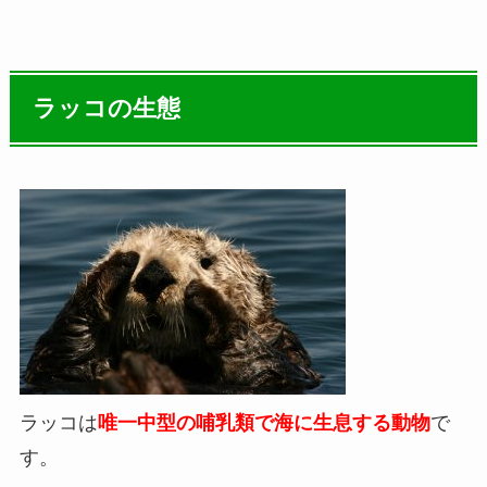
ラッコの生態
ラッコは
唯一中型の哺乳類で海に生息する動物
で
す。