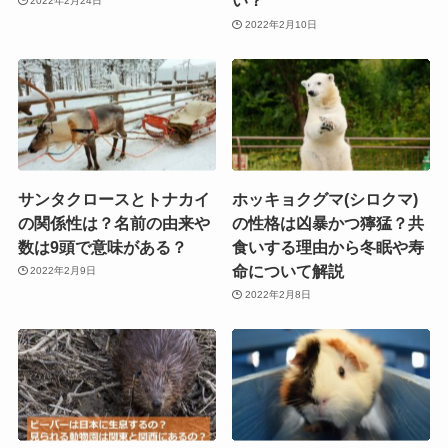
い？
2022年2月24日
2022年2月10日
サンタクロースとトナカイ
ホッキョクグマ(シロクマ)
の関係性は？名前の由来や
の性格は凶暴かつ獰猛？共
数は9頭で意味がある？
食いする理由から冬眠や寿
命について解説
2022年2月9日
2022年2月8日