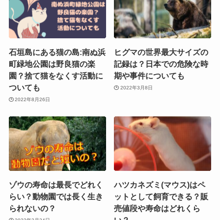
石垣島にある猫の島:南ぬ浜
ヒグマの世界最大サイズの
町緑地公園は野良猫の楽
記録は？日本での危険な時
園？捨て猫をなくす活動に
期や事件についても
ついても
2022年3月8日
2022年8月26日
ゾウの寿命は最長でどれく
ハツカネズミ(マウス)はペ
らい？動物園では長く生き
ットとして飼育できる？販
られないの？
売値段や寿命はどれくら