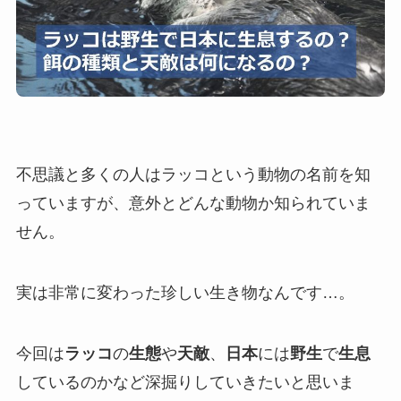
不思議と多くの人はラッコという動物の名前を知
っていますが、意外とどんな動物か知られていま
せん。
実は非常に変わった珍しい生き物なんです…。
今回は
ラッコ
の
生態
や
天敵
、
日本
には
野生
で
生息
しているのかなど深掘りしていきたいと思いま