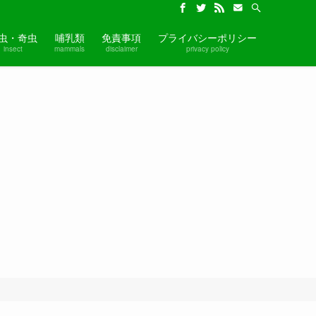
虫・奇虫
哺乳類
免責事項
プライバシーポリシー
insect
mammals
disclaimer
privacy policy