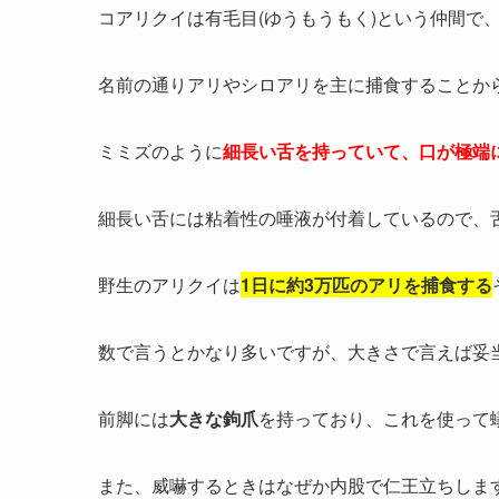
コアリクイは有毛目(ゆうもうもく)という仲間で
名前の通りアリやシロアリを主に捕食することか
ミミズのように
細長い舌を持っていて、口が極端
細長い舌には粘着性の唾液が付着しているので、
野生のアリクイは
1日に約3万匹のアリを捕食する
数で言うとかなり多いですが、大きさで言えば妥
前脚には
大きな鉤爪
を持っており、これを使って
また、威嚇するときはなぜか内股で仁王立ちしま