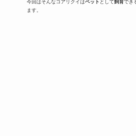
今回はそんなコアリクイは
ペット
として
飼育
でき
ます。