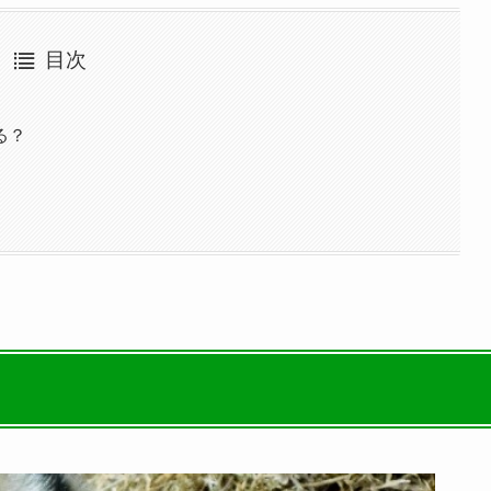
目次
る？