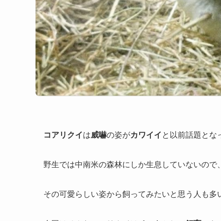
コアリクイ
は
威嚇
の姿が
カワイイ
と以前話題とな
野生では中南米の森林にしか生息していないので
その可愛らしい姿から飼ってみたいと思う人も多