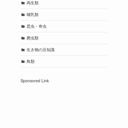
両生類
哺乳類
昆虫・奇虫
爬虫類
生き物の豆知識
鳥類
Sponsored Link