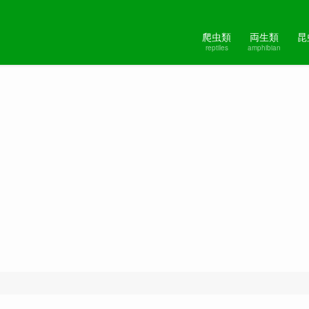
爬虫類
両生類
昆
reptiles
amphibian